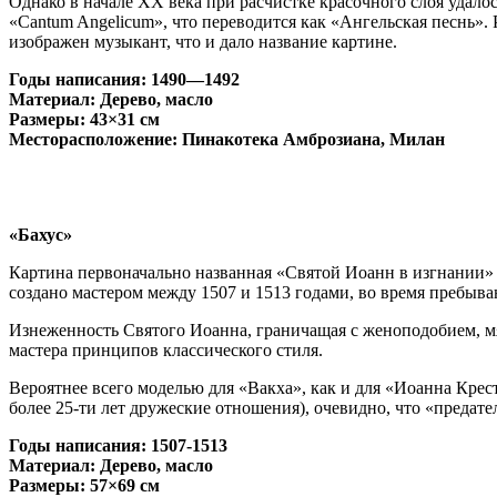
Однако в начале ХХ века при расчистке красочного слоя удалос
«Cantum Angelicum», что переводится как «Ангельская песнь».
изображен музыкант, что и дало название картине.
Годы написания: 1490—1492
Материал: Дерево, масло
Размеры: 43×31 см
Месторасположение: Пинакотека Амброзиана, Милан
«Бахус»
Картина первоначально названная «Святой Иоанн в изгнании» 
создано мастером между 1507 и 1513 годами, во время пребыв
Изнеженность Святого Иоанна, граничащая с женоподобием, мя
мастера принципов классического стиля.
Вероятнее всего моделью для «Вакха», как и для «Иоанна Крес
более 25-ти лет дружеские отношения), очевидно, что «преда
Годы написания: 1507-1513
Материал: Дерево, масло
Размеры: 57×69 см