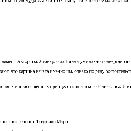
истоты и целомудрия, а кто-то считает, что животное могло отн
т дамы». Авторство Леонардо да Винчи уже давно подвергается 
ают, что картина начата именно им, однако по ряду обстоятельс
асивых и просвещенных принцесс итальянского Ренессанса. И кто
иланского герцога Людовико Моро.