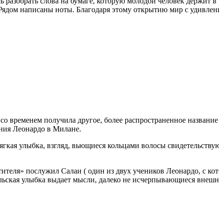
ь разобрать слова на бумаге, которую молодой человек держит в 
 Рядом написаны ноты. Благодаря этому открытию мир с удивлен
со временем получила другое, более распространенное название
ания Леонардо в Милане.
гкая улыбка, взгляд, вьющиеся кольцами волосы свидетельству
тителя» послужил Салаи ( один из двух учеников Леонардо, с ко
тельская улыбка выдает мысли, далеко не исчерпывающиеся внеш