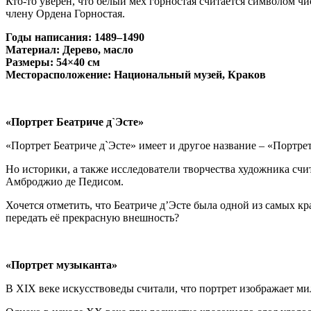
Кто-то уверен, что белый мех горностая считается символом ч
члену Ордена Горностая.
Годы написания: 1489–1490
Материал: Дерево, масло
Размеры: 54×40 см
Месторасположение: Национальный музей, Краков
«Портрет Беатриче д`Эсте»
«Портрет Беатриче д`Эсте» имеет и другое название – «Портре
Но историки, а также исследователи творчества художника счит
Амброджио де Педисом.
Хочется отметить, что Беатриче д’Эсте была одной из самых кр
передать её прекрасную внешность?
«Портрет музыканта»
В ХIХ веке искусствоведы считали, что портрет изображает м