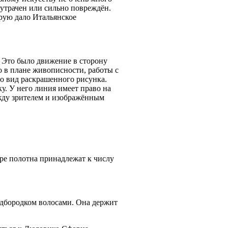
 утрачен или сильно повреждён.
рую дало Итальянское
 Это было движение в сторону
 в плане живописности, работы с
ло вид раскрашенного рисунка.
. У него линия имеет право на
ежду зрителем и изображённым
.
ре полотна принадлежат к числу
одбородком волосами. Она держит